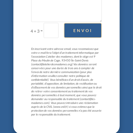
=
ENVOI
4 + 3
En inscrivant votre adresse email, vous reconnaissez que
votre e-mail fera l’objet d’un traitement informatique par
l’association L’atelier des madames, dont le siège est 9
Place du Moulin de Cage, 93450 Île-Saint-Denis
(contact@latelierdesmadames.org) Vos données seront
conservées pour une durée de
trois ans
à compter de
l’envoi de notre dernière communication (pour plus
d’information veuillez consulter notre politique de
confidentialité). Vous bénéficiez d’un droit d’accès, de
portabilité, d’opposition, de limitation, de rectification ou
d’effacement de vos données personnelles ainsi que le droit
de retirer votre consentement au traitement de vos
données personnelles à tout moment, que vous pouvez
demander au responsable du traitement (contact@les-
madames.com). Vous pouvez introduire une réclamation
auprès de la CNIL (www.cnil.fr) si vous estimez que la
protection de vos données personnelles n’a pas été assurée
par le responsable du traitement.